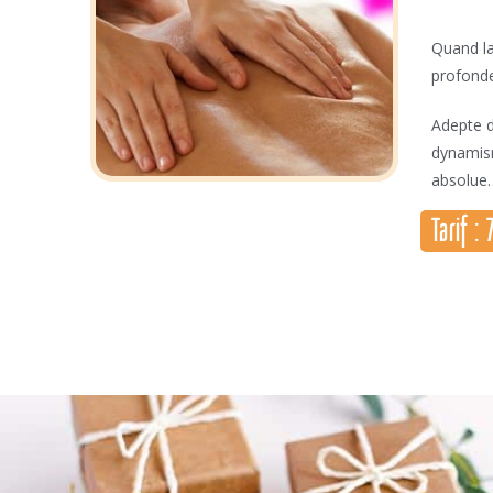
Quand la
profond
Adepte d
dynamism
absolue
Tarif :