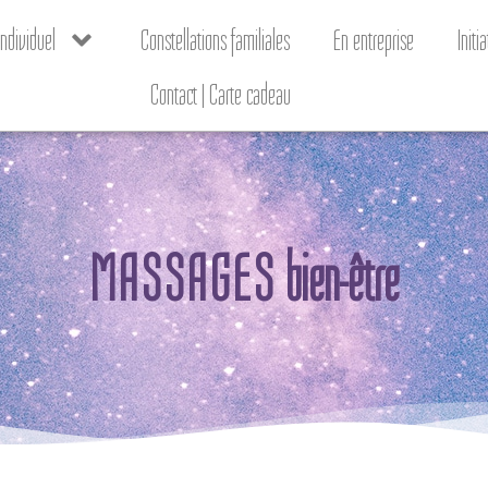
dividuel
Constellations familiales
En entreprise
Init
Contact | Carte cadeau
M
A
S
S
A
G
E
S
bien-être