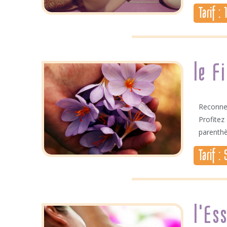
Tarif :
le F
Reconnec
Profitez
parenthè
Tarif :
l'Es