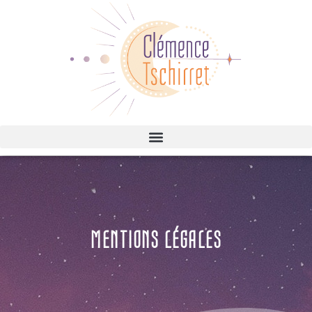
M
E
N
T
I
O
N
S
L
É
G
A
L
E
S